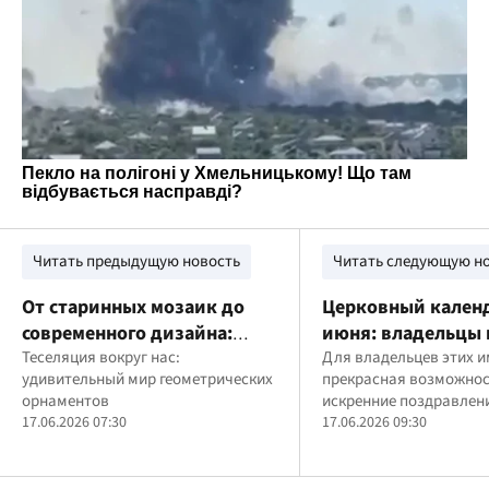
Читать предыдущую новость
Читать следующую н
От старинных мозаик до
Церковный календ
современного дизайна:
июня: владельцы 
история Всемирного дня
Теселяция вокруг нас:
имен празднуют 
Для владельцев этих и
удивительный мир геометрических
прекрасная возможнос
теселяции 17 июня
орнаментов
искренние поздравлен
17.06.2026 07:30
пожелания от родных и
17.06.2026 09:30