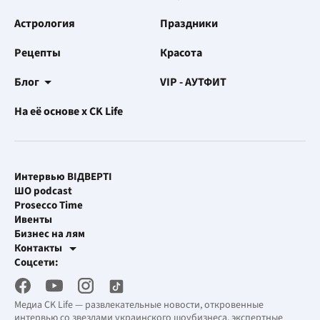
Астрология
Праздники
Рецепты
Красота
Блог
VIP - АУТФИТ
На её основе x CK Life
Интервью ВІДВЕРТІ
ШО podcast
Prosecco Time
Ивенты
Бизнес на лям
Контакты
Рекламные интеграции
Соцсети:
[email protected]
Рабочая почта
[email protected]
Медиа CK Life — развлекательные новости, откровенные
интервью со звездами украинского шоубизнеса, экспертные