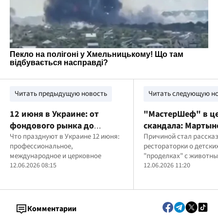
Читать предыдущую новость
Читать следующую н
12 июня в Украине: от
"МастерШеф" в ц
фондового рынка до
скандала: Мартын
борьбы с детским трудом
Что празднуют в Украине 12 июня:
Ефросинину
Причиной стал расска
профессиональное,
рестораторки о детски
раскритиковали и
международное и церковное
"проделках" с животны
рассказа о жесток
12.06.2026 08:15
пользователи сети рас
12.06.2026 11:20
обращении с жив
жестокое обращение
Комментарии