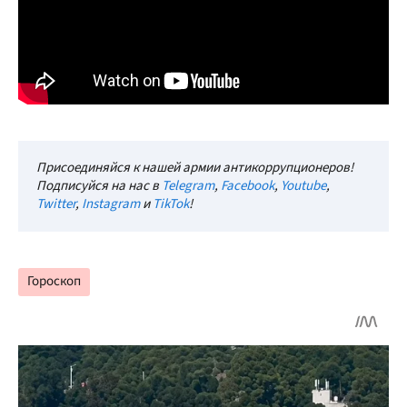
Присоединяйся к нашей армии антикоррупционеров!
Подписуйся на нас в
Telegram
,
Facebook
,
Youtube
,
Twitter
,
Instagram
и
TikTok
!
Гороскоп