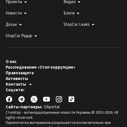
Проекты
Видео
Новости
Блоги
Досье
StopCor Leaks
StopCor Радар
О нас
Расследование «Стоп коррупции»
Правозащита
Активисты
Контакты
Горячая линия:
Соцсети:
044 303 99 33
Редакция СтопКора:
stopcor.org@gmail.com
Юристы:
law@stopcor.org
Правозащитники:
pravo@stopcor.org
Сайты-партнеры:
UAportal
Журналисты-расследователи:
media@stopcor.org
СтопКор - антикоррупционные новости Украины © 2015-2026. All
rights reserved.
Перепечатка материалов разрешается исключительно при