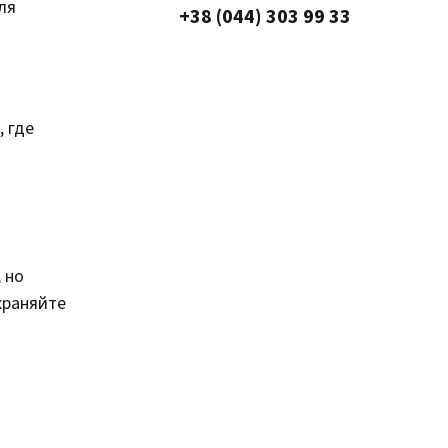
ля
+38 (044) 303 99 33
 где
 но
храняйте