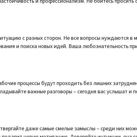
настойчивость и профессионализм. Не бойтесь просить 
итуацию с разных сторон. Не все вопросы нуждаются в 
ования и поиска новых идей. Ваша любознательность пр
абочие процессы будут проходить без лишних затруднен
кладывайте важные разговоры – сегодня вас услышат и п
отвергайте даже самые смелые замыслы – среди них мож
подарит новую мотивацию. Доверяйте интуиции, она с