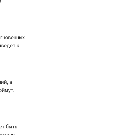
о
мгновенных
иведет к
ий, а
оймут.
ет быть
егодня