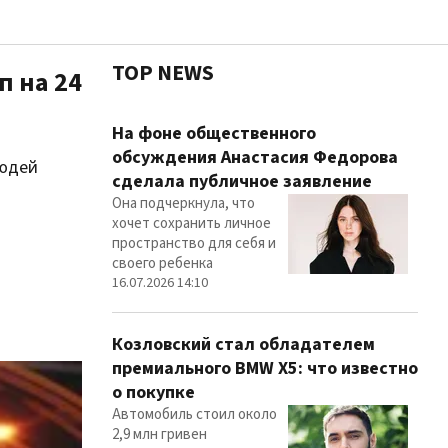
TOP NEWS
п на 24
Чест
На фоне общественного
обсуждения Анастасия Федорова
людей
сделала публичное заявление
Она подчеркнула, что
Здор
хочет сохранить личное
пространство для себя и
своего ребенка
16.07.2026 14:10
Козловский стал обладателем
премиального BMW X5: что известно
о покупке
Автомобиль стоил около
2,9 млн гривен