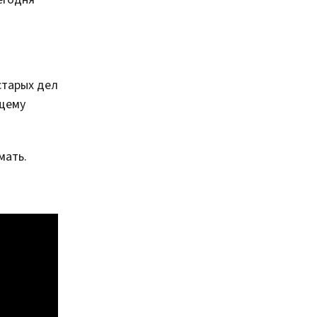
старых дел
ящему
мать.