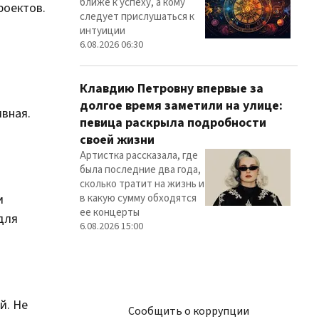
ближе к успеху, а кому
роектов.
следует прислушаться к
интуиции
6.08.2026 06:30
Клавдию Петровну впервые за
долгое время заметили на улице:
вная.
певица раскрыла подробности
своей жизни
Артистка рассказала, где
была последние два года,
сколько тратит на жизнь и
в какую сумму обходятся
и
ее концерты
для
6.08.2026 15:00
й. Не
Сообщить о коррупции