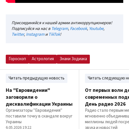
Присоединяйся к нашей армии антикоррупционеров!
Подписуйся на нас в
Telegram
,
Facebook
,
Youtube
,
Twitter
,
Instagram
и
TikTok
!
Гороскоп
Астрология
Знаки Зодиака
Читать предыдущую новость
Читать следующую н
На "Евровидении"
От первых волн д
заговорили о
современных под
дисквалификации Украины
День радио 2026
Организаторы "Евровидения"
Радио стало первым ме
поставили точку в скандале вокруг
мгновенно объединив
Украины
миллионы людей поср
6.05.2026 19:22
звука и новостей