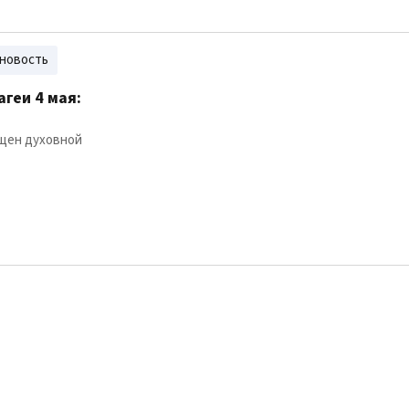
новость
геи 4 мая:
щен духовной