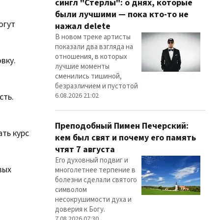
сингл "Стерлы": о днях, которые
были лучшими — пока кто-то не
огут
нажал delete
В новом треке артисты
показали два взгляда на
отношения, в которых
вку.
лучшие моменты
сменились тишиной,
безразличием и пустотой
6.08.2026 21:02
сть.
Преподобный Пимен Печерский:
ть курс
кем был свят и почему его память
чтят 7 августа
Его духовный подвиг и
вых
многолетнее терпение в
болезни сделали святого
символом
несокрушимости духа и
доверия к Богу.
7.08.2026 07:30