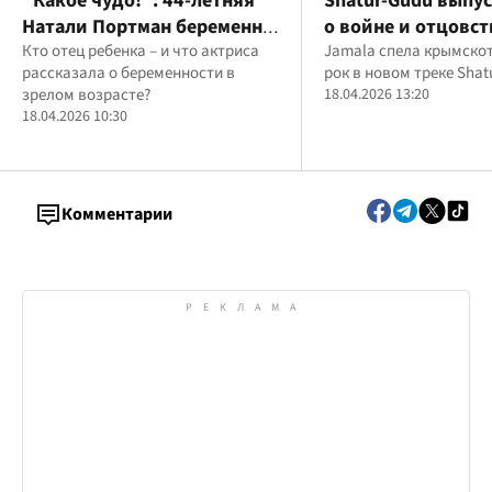
"Какое чудо!": 44-летняя
Shatur-Gudu выпус
Натали Портман беременна
о войне и отцовст
третьим ребенком
Кто отец ребенка – и что актриса
записи приняла у
Jamala спела крымско
рассказала о беременности в
рок в новом треке Shat
Jamala
зрелом возрасте?
18.04.2026 13:20
18.04.2026 10:30
Комментарии