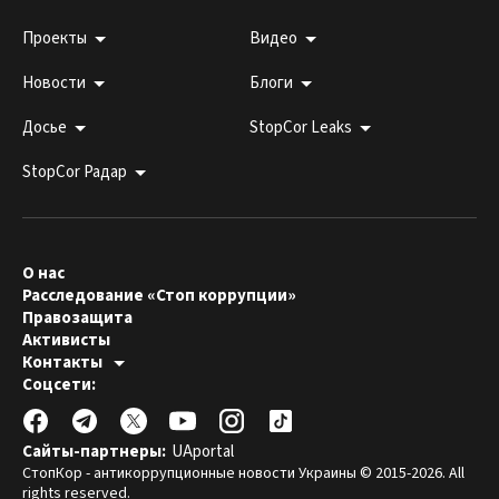
Проекты
Видео
Новости
Блоги
Досье
StopCor Leaks
StopCor Радар
О нас
Расследование «Стоп коррупции»
Правозащита
Активисты
Контакты
Горячая линия:
Соцсети:
044 303 99 33
Редакция СтопКора:
stopcor.org@gmail.com
Юристы:
law@stopcor.org
Правозащитники:
pravo@stopcor.org
Сайты-партнеры:
UAportal
Журналисты-расследователи:
media@stopcor.org
СтопКор - антикоррупционные новости Украины © 2015-2026. All
rights reserved.