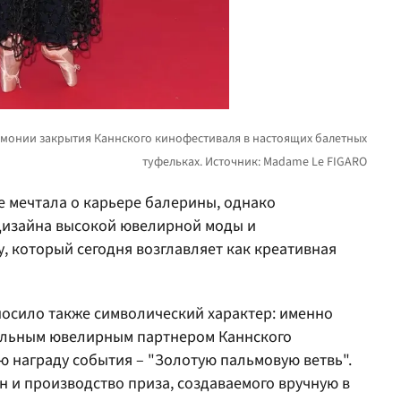
е мечтала о карьере балерины, однако
 дизайна высокой ювелирной моды и
, который сегодня возглавляет как креативная
носило также символический характер: именно
иальным ювелирным партнером Каннского
ю награду события – "Золотую пальмовую ветвь".
 и производство приза, создаваемого вручную в