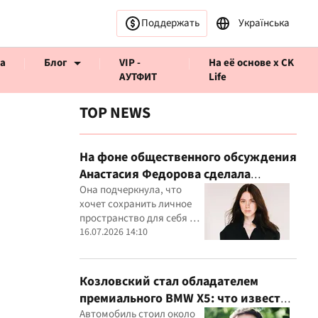
Поддержать
Українська
а
Блог
VIP -
На её основе x CK
АУТФИТ
Life
TOP NEWS
На фоне общественного обсуждения
Анастасия Федорова сделала
ервью CK Life
публичное заявление
Она подчеркнула, что
хочет сохранить личное
пространство для себя и
своего ребенка
16.07.2026 14:10
Козловский стал обладателем
премиального BMW X5: что известно
о покупке
Автомобиль стоил около