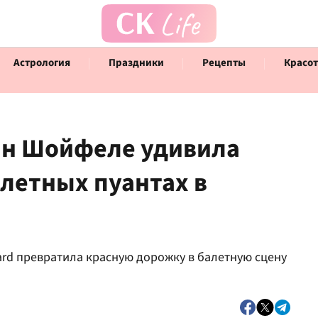
Астрология
Праздники
Рецепты
Красот
ин Шойфеле удивила
летных пуантах в
Говорят инфлюенсеры
Инт
ard превратила красную дорожку в балетную сцену