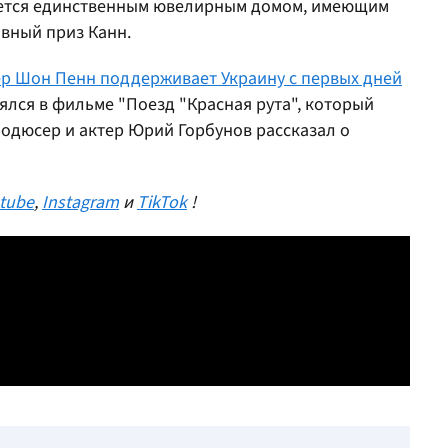
тается единственным ювелирным домом, имеющим
вный приз Канн.
р Шон Пенн поддерживает Украину с первых дней
лся в фильме "Поезд "Красная рута", который
одюсер и актер Юрий Горбунов рассказал о
tube
,
Instagram
и
TikTok
!