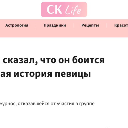
Астрология
Праздники
Рецепты
Красот
сказал, что он боится
ная история певицы
Говорят инфлюенсеры
Инт
урнос, отказавшейся от участия в группе