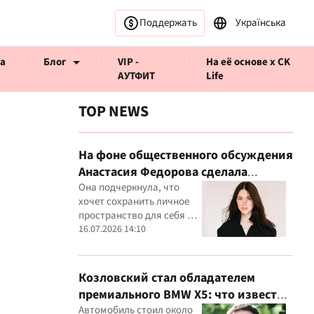
Поддержать
Українська
а
Блог
VIP -
На её основе x CK
АУТФИТ
Life
TOP NEWS
На фоне общественного обсуждения
Анастасия Федорова сделала
ервью CK Life
публичное заявление
Она подчеркнула, что
хочет сохранить личное
пространство для себя и
своего ребенка
16.07.2026 14:10
Козловский стал обладателем
премиального BMW X5: что известно
о покупке
Автомобиль стоил около