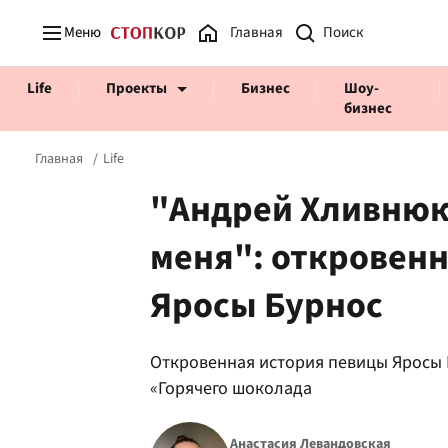
Меню
Главная
Life
Проекты
Бизнес
Шоу-
бизнес
Главная
Life
"Андрей Хливнюк 
меня": откровен
Prosecco Time
ВІДВЕРТІ
Яросы Бурнос
Откровенная история певицы Яросы Б
«Горячего шоколада
Анастасия Левандовская