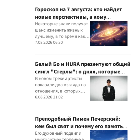
Гороскоп на 7 августа: кто найдет
новые перспективы, а кому
придется посмотреть свои
Некоторые знаки получат
шанс изменить жизнь к
приоритеты
лучшему, в то время как
другим звезды советуют
7.08.2026 06:30
не спешить с решениями
Белый Бо и HURA презентуют общий
сингл "Стерлы": о днях, которые
были лучшими — пока кто-то не
В новом треке артисты
показали два взгляда на
нажал delete
отношения, в которых
лучшие моменты
6.08.2026 21:02
сменились тишиной,
безразличием и пустотой
Преподобный Пимен Печерский:
кем был свят и почему его память
чтят 7 августа
Его духовный подвиг и
многолетнее терпение в