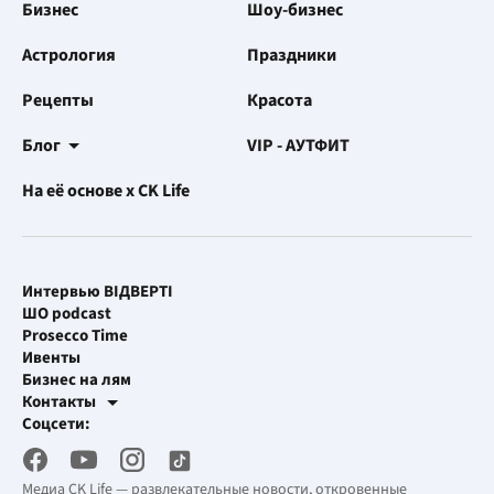
Бизнес
Шоу-бизнес
Астрология
Праздники
Рецепты
Красота
Блог
VIP - АУТФИТ
На её основе x CK Life
Интервью ВІДВЕРТІ
ШО podcast
Prosecco Time
Ивенты
Бизнес на лям
Контакты
Рекламные интеграции
Соцсети:
[email protected]
Рабочая почта
[email protected]
Медиа CK Life — развлекательные новости, откровенные