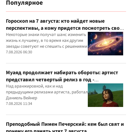
Популярное
Гороскоп на 7 августа: кто найдет новые
перспективы, а кому придется посмотреть свои
приоритеты
Некоторые знаки получат шанс изменить
жизнь к лучшему, в то время как другим
звезды советуют не спешить с решениями
7.08.2026 06:30
Муаяд продолжает набирать обороты: артист
представил четвертый релиз в год -
кинематографическую балладу "Ты одна"
Над аранжировкой, как и над
предыдущими релизами артиста, работал
Даниель Вейнер
7.08.2026 11:34
Преподобный Пимен Печерский: кем был свят и
почему его память чтят 7 августа