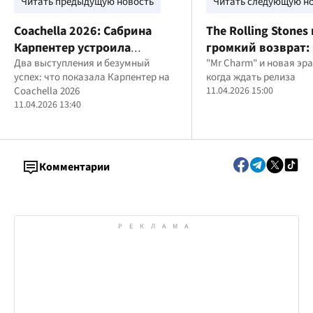
Читать предыдущую новость
Читать следующую н
Coachella 2026: Сабрина
The Rolling Stones
Карпентер устроила
громкий возврат:
грандиозное шоу года
Два выступления и безумный
альбом и звездны
"Mr Charm" и новая эра
успех: что показала Карпентер на
когда ждать релиза
Coachella 2026
11.04.2026 15:00
11.04.2026 13:40
Комментарии