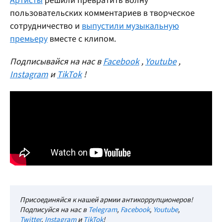
Артисты
решили превратить волну
пользовательских комментариев в творческое
сотрудничество и
выпустили музыкальную
премьеру
вместе с клипом.
Подписывайся на нас в
Facebook
,
Youtube
,
Instagram
и
TikTok
!
Присоединяйся к нашей армии антикоррупционеров!
Подписуйся на нас в
Telegram
,
Facebook
,
Youtube
,
Twitter
,
Instagram
и
TikTok
!