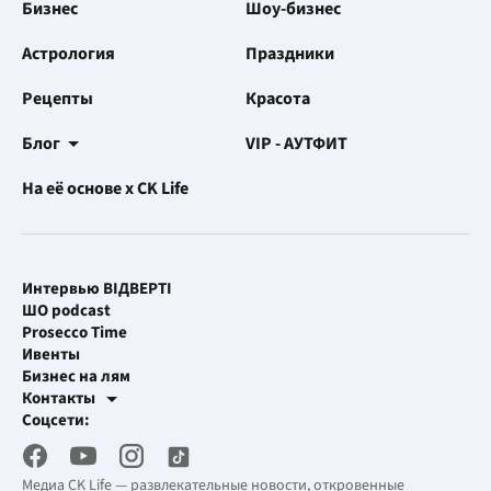
Бизнес
Шоу-бизнес
Астрология
Праздники
Рецепты
Красота
Блог
VIP - АУТФИТ
На её основе x CK Life
Интервью ВІДВЕРТІ
ШО podcast
Prosecco Time
Ивенты
Бизнес на лям
Контакты
Рекламные интеграции
Соцсети:
[email protected]
Рабочая почта
[email protected]
Медиа CK Life — развлекательные новости, откровенные