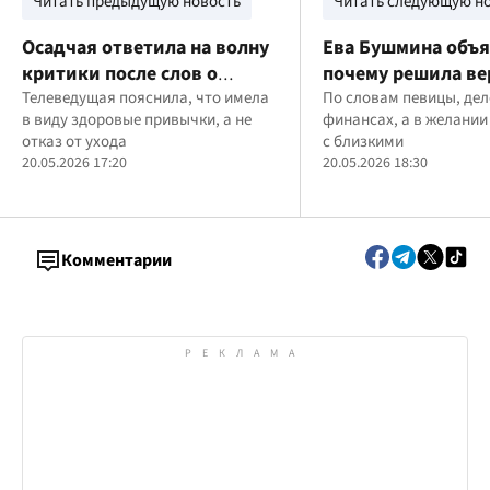
Читать предыдущую новость
Читать следующую н
Осадчая ответила на волну
Ева Бушмина объя
критики после слов о
почему решила ве
"бесплатной красоте"
Телеведущая пояснила, что имела
Украину
По словам певицы, дел
в виду здоровые привычки, а не
финансах, а в желании
отказ от ухода
с близкими
20.05.2026 17:20
20.05.2026 18:30
Комментарии