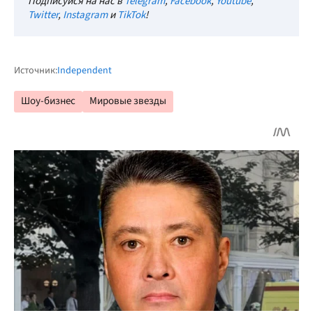
Подписуйся на нас в
Telegram
,
Facebook
,
Youtube
,
Twitter
,
Instagram
и
TikTok
!
Источник:
Independent
Шоу-бизнес
Мировые звезды