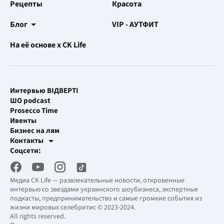
Рецепты
Красота
Блог
VIP - АУТФИТ
На её основе x CK Life
Интервью ВІДВЕРТІ
ШО podcast
Prosecco Time
Ивенты
Бизнес на лям
Контакты
Рекламные интеграции
Соцсети:
[email protected]
Рабочая почта
[email protected]
Медиа CK Life — развлекательные новости, откровенные
интервью со звездами украинского шоубизнеса, экспертные
подкасты, предпринимательство и самые громкие события из
жизни мировых селебритис © 2023-2024.
All rights reserved.