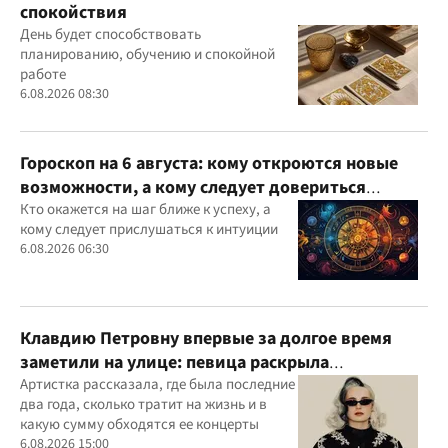
спокойствия
День будет способствовать
планированию, обучению и спокойной
работе
6.08.2026 08:30
Гороскоп на 6 августа: кому откроются новые
возможности, а кому следует довериться
интуиции
Кто окажется на шаг ближе к успеху, а
кому следует прислушаться к интуиции
6.08.2026 06:30
Клавдию Петровну впервые за долгое время
заметили на улице: певица раскрыла
подробности своей жизни
Артистка рассказала, где была последние
два года, сколько тратит на жизнь и в
какую сумму обходятся ее концерты
6.08.2026 15:00