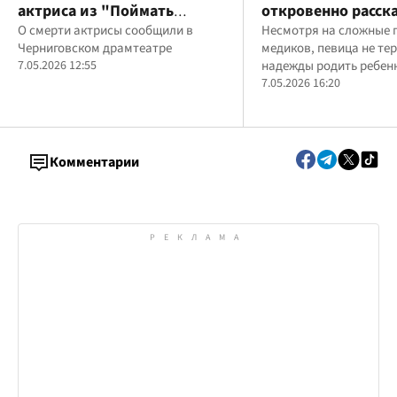
актриса из "Поймать
откровенно расска
Кайдаша" Любовь
О смерти актрисы сообщили в
борьбе за шанс ст
Несмотря на сложные 
Черниговском драмтеатре
медиков, певица не те
Колесникова
после онкологии
7.05.2026 12:55
надежды родить ребен
7.05.2026 16:20
Комментарии