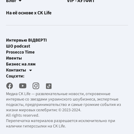
Блог
VIP - АУТФИТ
На её основе x CK Life
Интервью ВІДВЕРТІ
ШО podcast
Prosecco Time
Ивенты
Бизнес на лям
Контакты
Рекламные интеграции
Соцсети:
[email protected]
Рабочая почта
[email protected]
Медиа CK Life — развлекательные новости, откровенные
интервью со звездами украинского шоубизнеса, экспертные
подкасты, предпринимательство и самые громкие события из
жизни мировых селебритис © 2023-2024.
All rights reserved.
Перепечатка материалов разрешается исключительно при
наличии гиперссылки на CK Life.