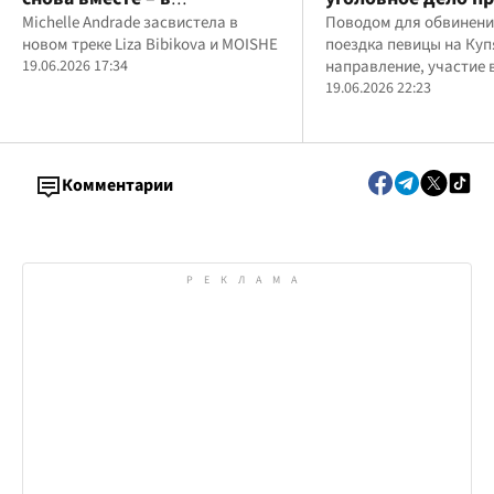
совместном романтическом
Michelle Andrade засвистела в
Тины Кароль из-з
Поводом для обвинени
новом треке Liza Bibikova и MOISHE
поездка певицы на Куп
летнем релизе "Катамаран"
поддержки ВСУ
19.06.2026 17:34
направление, участие 
творческом проекте с 
19.06.2026 22:23
"Жадан и Собаки" и п
украинским защитник
Комментарии