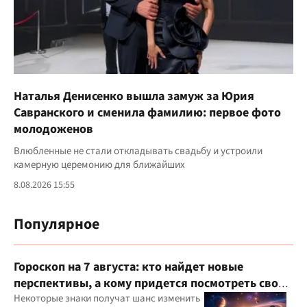
Наталья Денисенко вышла замуж за Юрия
Савранского и сменила фамилию: первое фото
молодоженов
Влюбленные не стали откладывать свадьбу и устроили
камерную церемонию для ближайших
8.08.2026 15:55
Популярное
Гороскоп на 7 августа: кто найдет новые
перспективы, а кому придется посмотреть свои
приоритеты
Некоторые знаки получат шанс изменить