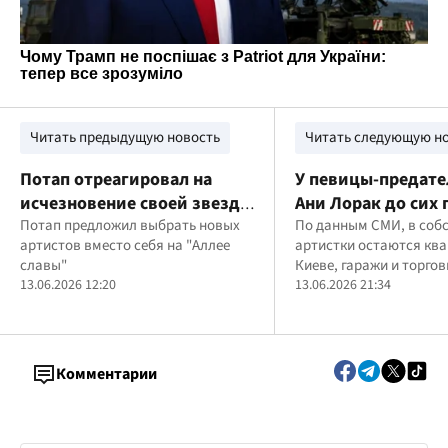
Читать предыдущую новость
Читать следующую н
Потап отреагировал на
У певицы-предат
исчезновение своей звезды
Ани Лорак до сих 
из "Аллеи славы" в Киеве
Потап предложил выбрать новых
имущество в Укра
По данным СМИ, в соб
артистов вместо себя на "Аллее
артистки остаются ква
миллионы долларо
славы"
Киеве, гаражи и торго
квартиры нашли
13.06.2026 12:20
13.06.2026 21:34
журналисты
Комментарии