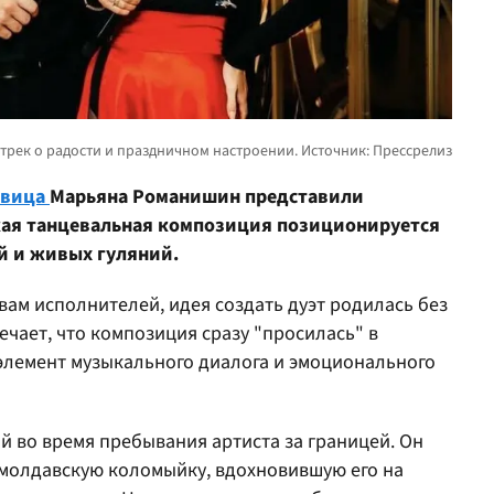
евица
Марьяна Романишин представили
кая танцевальная композиция позиционируется
й и живых гуляний.
овам исполнителей, идея создать дуэт родилась без
чает, что композиция сразу "просилась" в
 элемент музыкального диалога и эмоционального
ай во время пребывания артиста за границей. Он
 молдавскую коломыйку, вдохновившую его на