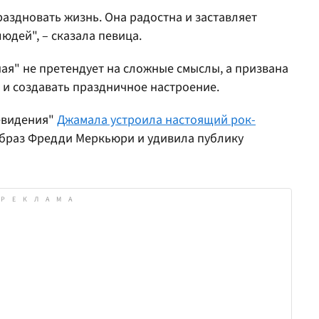
праздновать жизнь. Она радостна и заставляет
дей", – сказала певица.
ая" не претендует на сложные смыслы, а призвана
 и создавать праздничное настроение.
евидения"
Джамала устроила настоящий рок-
образ Фредди Меркьюри и удивила публику