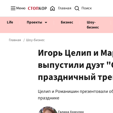
Меню
Главная
Life
Проекты
Бизнес
Шоу-
бизнес
Главная
Шоу-бизнес
Игорь Целип и М
выпустили дуэт "
Prosecco Time
ВІДВЕРТІ
праздничный тре
Целип и Романишин презентовали об
празднике
Галина Хомуляк