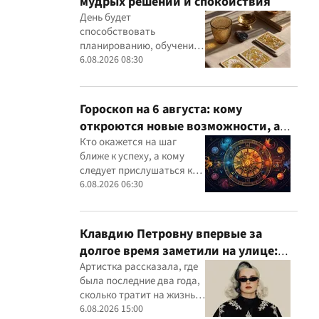
мудрых решений и спокойствия
День будет
способствовать
планированию, обучению
и спокойной работе
6.08.2026 08:30
Гороскоп на 6 августа: кому
откроются новые возможности, а
кому следует довериться интуиции
Кто окажется на шаг
ближе к успеху, а кому
следует прислушаться к
интуиции
6.08.2026 06:30
Клавдию Петровну впервые за
долгое время заметили на улице:
певица раскрыла подробности
Артистка рассказала, где
была последние два года,
своей жизни
сколько тратит на жизнь и
в какую сумму обходятся
6.08.2026 15:00