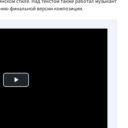
инском стиле. Над текстом также работал музыкант
нию финальной версии композиции.
Play Video