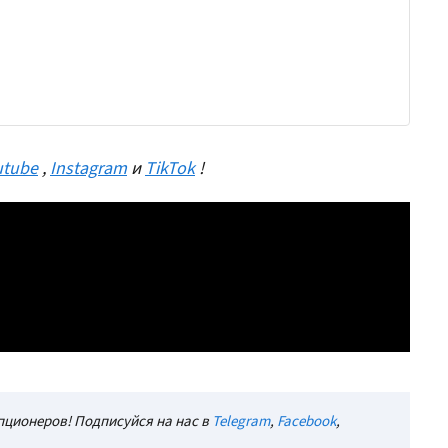
utube
,
Instagram
и
TikTok
!
ционеров! Подписуйся на нас в
Telegram
,
Facebook
,