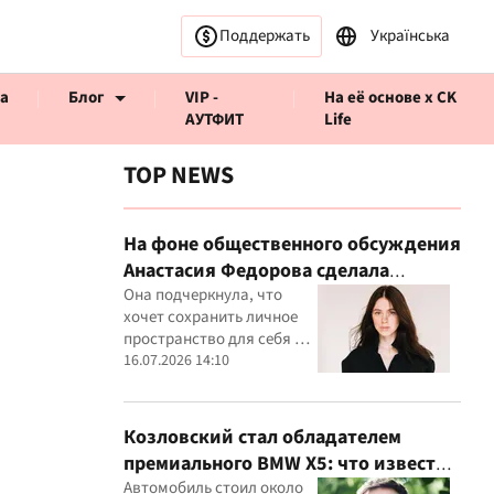
Поддержать
Українська
а
Блог
VIP -
На её основе x CK
АУТФИТ
Life
TOP NEWS
На фоне общественного обсуждения
Анастасия Федорова сделала
ервью CK Life
публичное заявление
Она подчеркнула, что
хочет сохранить личное
пространство для себя и
своего ребенка
16.07.2026 14:10
Козловский стал обладателем
премиального BMW X5: что известно
о покупке
Автомобиль стоил около