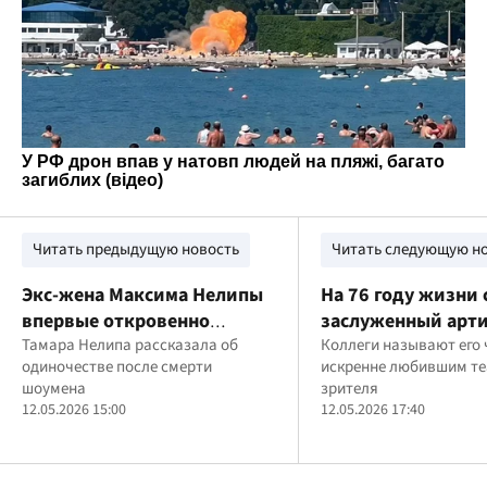
Читать предыдущую новость
Читать следующую н
Экс-жена Максима Нелипы
На 76 году жизни 
впервые откровенно
заслуженный арти
заговорила о потере спустя
Тамара Нелипа рассказала об
Николай Миронен
Коллеги называют его 
одиночестве после смерти
искренне любившим теа
год после его гибели
шоумена
зрителя
12.05.2026 15:00
12.05.2026 17:40