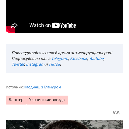
Присоединяйся к нашей армии антикоррупционеров!
Подписуйся на нас в
Telegram
,
Facebook
,
Youtube
,
Twitter
,
Instagram
и
TikTok
!
Источник:
Наодинці з Гламуром
Блоггер
Украинские звезды