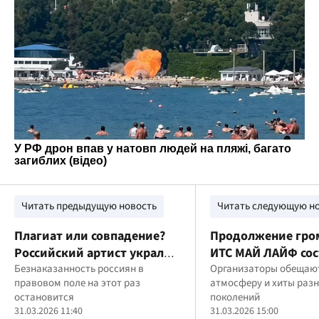
Читать предыдущую новость
Читать следующую н
Плагиат или совпадение?
Продолжение гро
Российский артист украл
ИТС МАЙ ЛАЙФ сос
песню автора
Безнаказанность россиян в
формате after part
Организаторы обещаю
правовом поле на этот раз
атмосферу и хиты раз
"Смарагдового неба"
остановится
поколений
DREVO
31.03.2026 11:40
31.03.2026 15:00