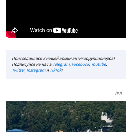
Присоединяйся к нашей армии антикоррупционеров!
Подписуйся на нас в
Telegram
,
Facebook
,
Youtube
,
Twitter
,
Instagram
и
TikTok
!