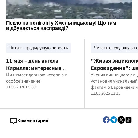
Читать предыдущую новость
Читать следующую н
11 мая – день ангела
"Живая энциклоп
Кирилла: интересные
Евровидения": ш
факты об имени и
Имя имеет давнюю историю и
из Винницы назва
Ученик винницкого лиц
особое значение
установил уникальный
празднике
факта за 30 минут
11.05.2026 09:30
фактам о Евровидении
11.05.2026 13:15
Комментарии