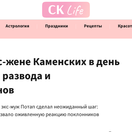
Астрология
Праздники
Рецепты
Красот
с-жене Каменских в день
 развода и
Говорят инфлюенсеры
Инт
нов
 экс-муж Потап сделал неожиданный шаг:
ызвало оживленную реакцию поклонников