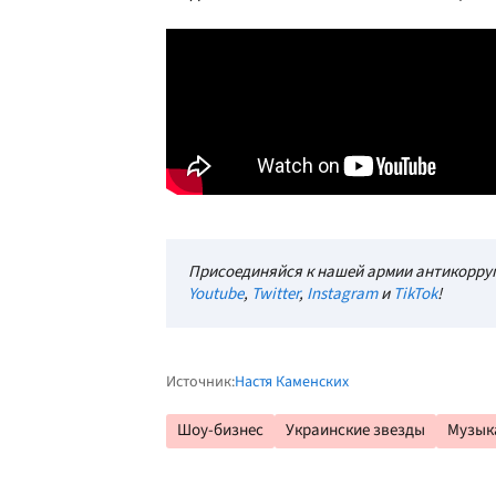
Присоединяйся к нашей армии антикорруп
Youtube
,
Twitter
,
Instagram
и
TikTok
!
Источник:
Настя Каменских
Шоу-бизнес
Украинские звезды
Музык