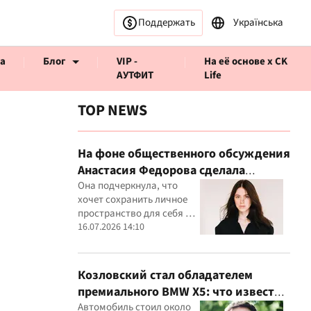
Поддержать
Українська
а
Блог
VIP -
На её основе x CK
АУТФИТ
Life
TOP NEWS
На фоне общественного обсуждения
Анастасия Федорова сделала
ервью CK Life
публичное заявление
Она подчеркнула, что
хочет сохранить личное
пространство для себя и
своего ребенка
16.07.2026 14:10
Козловский стал обладателем
премиального BMW X5: что известно
о покупке
Автомобиль стоил около