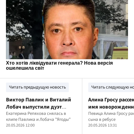
Читать предыдущую новость
Читать следующую н
Виктор Павлик и Виталий
Алина Гросу рассе
Лобач выпустили дуэт
имя новорожденн
"Ягоды"
Екатерина Репяхова снялась в
Певица Алина Гросу р
клипе Павлика и Лобача "Ягоды"
сына в ребусе
20.05.2026 12:00
20.05.2026 13:31