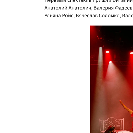
Первыми спектакль пришли Виталий К
Анатолий Анатолич, Валерия Фадеева
Ульяна Ройс, Вячеслав Соломко, Вал