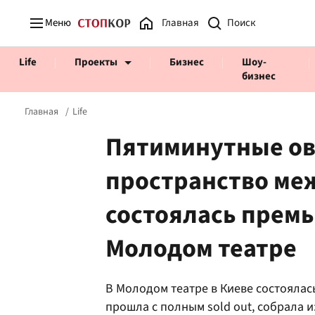
Меню
Главная
Life
Проекты
Бизнес
Шоу-
бизнес
Главная
Life
Пятиминутные ова
пространство меж
Prosecco Time
ВІДВЕРТІ
состоялась премь
Молодом театре
В Молодом театре в Киеве состоялас
прошла с полным sold out, собрала 