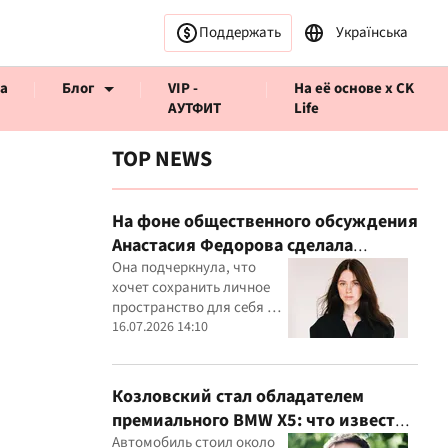
Поддержать
Українська
а
Блог
VIP -
На её основе x CK
АУТФИТ
Life
TOP NEWS
На фоне общественного обсуждения
Анастасия Федорова сделала
ервью CK Life
публичное заявление
Она подчеркнула, что
хочет сохранить личное
пространство для себя и
своего ребенка
16.07.2026 14:10
Козловский стал обладателем
премиального BMW X5: что известно
о покупке
Автомобиль стоил около