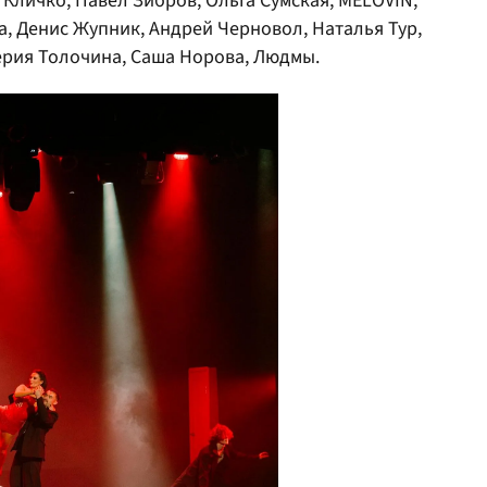
личко, Павел Зибров, Ольга Сумская, MÉLOVIN,
, Денис Жупник, Андрей Черновол, Наталья Тур,
ерия Толочина, Саша Норова, Людмы.