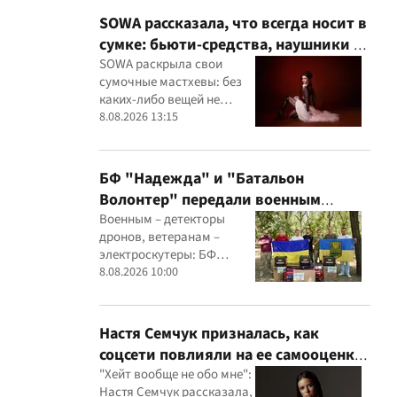
SOWA рассказала, что всегда носит в
сумке: бьюти-средства, наушники и
флешки с музыкой
SOWA раскрыла свои
сумочные мастхевы: без
каких-либо вещей не
выходит из дома
8.08.2026 13:15
БФ "Надежда" и "Батальон
Волонтер" передали военным
детекторы дронов, Starlink и
Военным – детекторы
дронов, ветеранам –
генераторы
электроскутеры: БФ
"Надежда" и "Батальон
8.08.2026 10:00
Волонтер" провели новую
миссию
Настя Семчук призналась, как
соцсети повлияли на ее самооценку:
"Я стала сомневаться в себе"
"Хейт вообще не обо мне":
Настя Семчук рассказала,