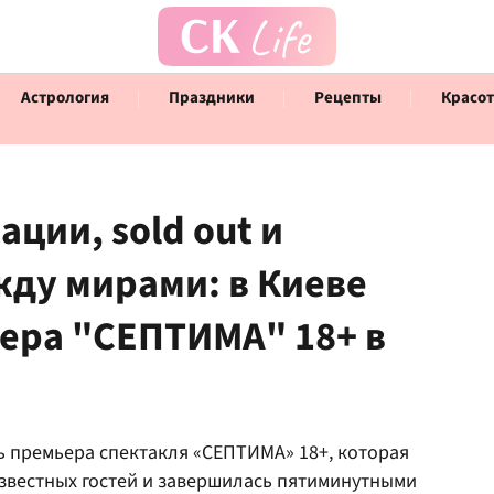
Астрология
Праздники
Рецепты
Красот
ции, sold out и
ду мирами: в Киеве
Говорят инфлюенсеры
Инт
ера "СЕПТИМА" 18+ в
ь премьера спектакля «СЕПТИМА» 18+, которая
известных гостей и завершилась пятиминутными