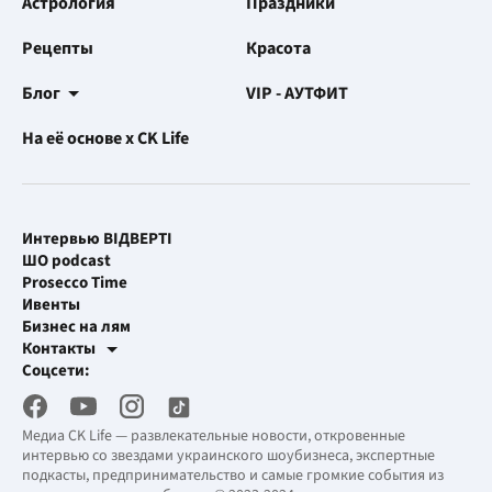
Астрология
Праздники
Рецепты
Красота
Блог
VIP - АУТФИТ
На её основе x CK Life
Интервью ВІДВЕРТІ
ШО podcast
Prosecco Time
Ивенты
Бизнес на лям
Контакты
Рекламные интеграции
Соцсети:
[email protected]
Рабочая почта
[email protected]
Медиа CK Life — развлекательные новости, откровенные
интервью со звездами украинского шоубизнеса, экспертные
подкасты, предпринимательство и самые громкие события из