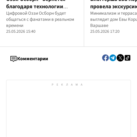
благодаря технологии
провела экскурси
Digital DNA
Цифровой Оззи Осборн будет
своему новому до
Минимализм и терраса:
общаться с фанатами в реальном
выглядит дом Евы Кор
Польше
времени
Варшаве
25.05.2026 15:40
25.05.2026 17:20
Комментарии