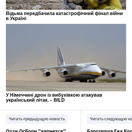
Читать предыдущую новость
Читать следующую н
Оззи Осборн "вернется"
Блоггерша Ева Ко