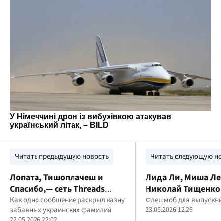
Читать предыдущую новость
Читать следующую н
Лопата, Тишоплачеш и
Лида Ли, Миша Ле
Спасибо,— сеть Threads
Николай Тищенко 
взорвалась забавными
Как одно сообщение раскрыл казну
звезды присоедин
Флешмоб для выпускн
забавных украинских фамилий
23.05.2026 12:26
фамилиями после
трогательной ини
22.05.2026 22:02