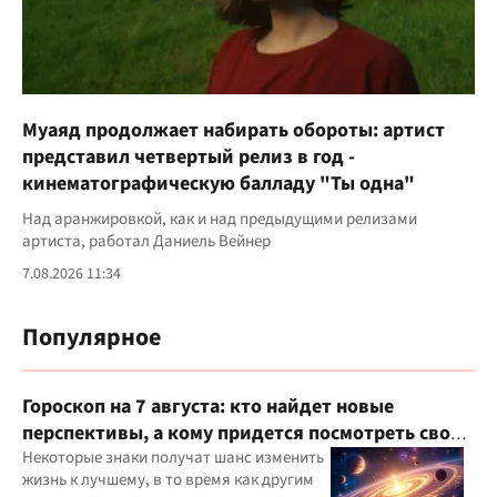
Муаяд продолжает набирать обороты: артист
представил четвертый релиз в год -
кинематографическую балладу "Ты одна"
Над аранжировкой, как и над предыдущими релизами
артиста, работал Даниель Вейнер
7.08.2026 11:34
Популярное
Гороскоп на 7 августа: кто найдет новые
перспективы, а кому придется посмотреть свои
приоритеты
Некоторые знаки получат шанс изменить
жизнь к лучшему, в то время как другим