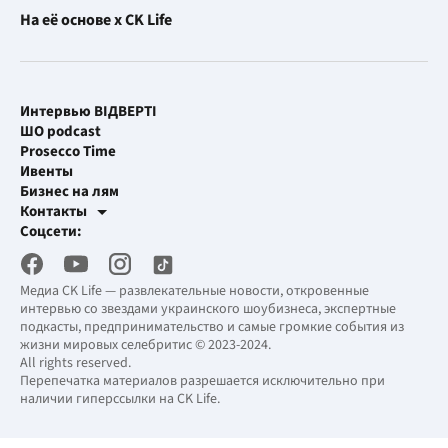
На её основе x CK Life
Интервью ВІДВЕРТІ
ШО podcast
Prosecco Time
Ивенты
Бизнес на лям
Контакты
Рекламные интеграции
Соцсети:
[email protected]
Рабочая почта
[email protected]
Медиа CK Life — развлекательные новости, откровенные
интервью со звездами украинского шоубизнеса, экспертные
подкасты, предпринимательство и самые громкие события из
жизни мировых селебритис © 2023-2024.
All rights reserved.
Перепечатка материалов разрешается исключительно при
наличии гиперссылки на CK Life.