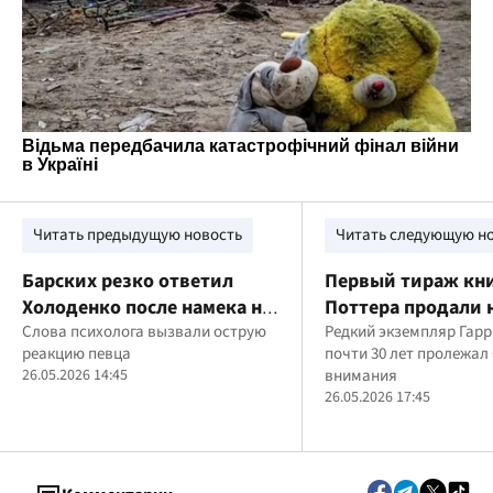
Читать предыдущую новость
Читать следующую н
Барских резко ответил
Первый тираж кни
Холоденко после намека на
Поттера продали 
роман с Бадоевым
Слова психолога вызвали острую
аукционе за реко
Редкий экземпляр Гарр
реакцию певца
почти 30 лет пролежал
сумму
26.05.2026 14:45
внимания
26.05.2026 17:45