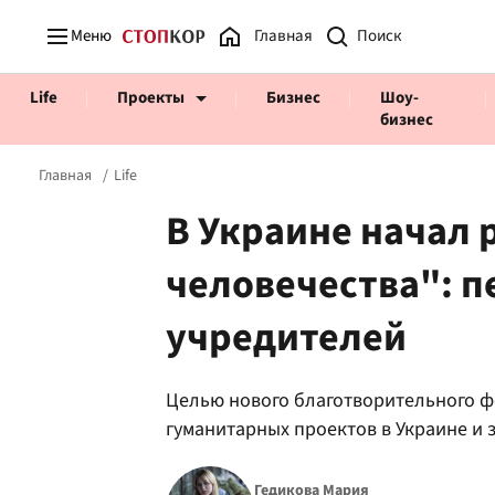
Меню
Главная
Life
Проекты
Бизнес
Шоу-
бизнес
Главная
Life
В Украине начал 
человечества": п
Prosecco Time
ВІДВЕРТІ
учредителей
Целью нового благотворительного ф
гуманитарных проектов в Украине и 
Гедикова Мария