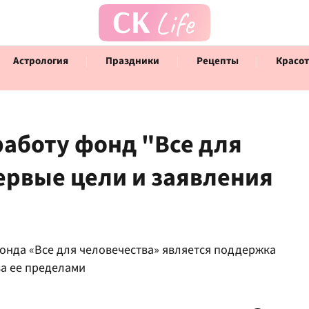
Астрология
Праздники
Рецепты
Красот
работу фонд "Все для
ервые цели и заявления
Говорят инфлюенсеры
Инт
онда «Все для человечества» является поддержка
за ее пределами