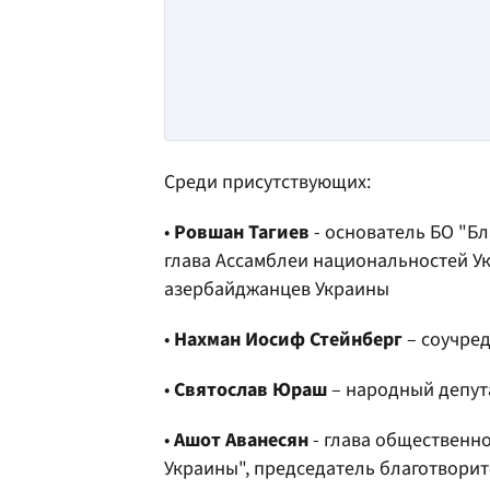
Среди присутствующих:
•
Ровшан Тагиев
- основатель БО "Бл
глава Ассамблеи национальностей У
азербайджанцев Украины
•
Нахман Иосиф Стейнберг
– соучре
•
Святослав Юраш
– народный депут
•
Ашот Аванесян
- глава общественн
Украины", председатель благотвори