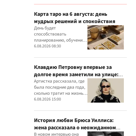
Карта таро на 6 августа: день
мудрых решений и спокойствия
День будет
способствовать
планированию, обучению
и спокойной работе
6.08.2026 08:30
Клавдию Петровну впервые за
долгое время заметили на улице:
певица раскрыла подробности
Артистка рассказала, где
была последние два года,
своей жизни
сколько тратит на жизнь и
в какую сумму обходятся
6.08.2026 15:00
ее концерты
История любви Брюса Уиллиса:
жена рассказала о неожиданном
начале их отношений
В новом интервью она