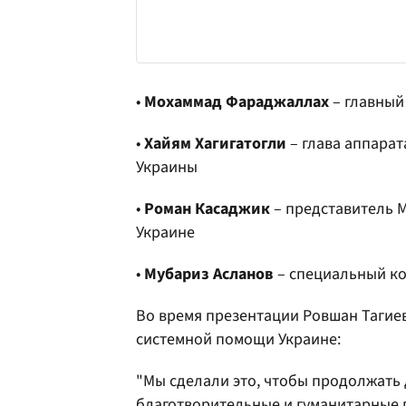
•
Мохаммад Фараджаллах
– главный
•
Хайям Хагигатогли
– глава аппара
Украины
•
Роман Касаджик
– представитель 
Украине
•
Мубариз Асланов
– специальный кор
Во время презентации Ровшан Тагиев
системной помощи Украине:
"Мы сделали это, чтобы продолжать 
благотворительные и гуманитарные 