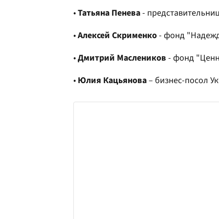
•
Татьяна Пенева
- представительниц
•
Алексей Скрименко
- фонд "Надеж
•
Дмитрий Маслеников
- фонд "Цен
•
Юлия Кацьянова
– бизнес-посол У