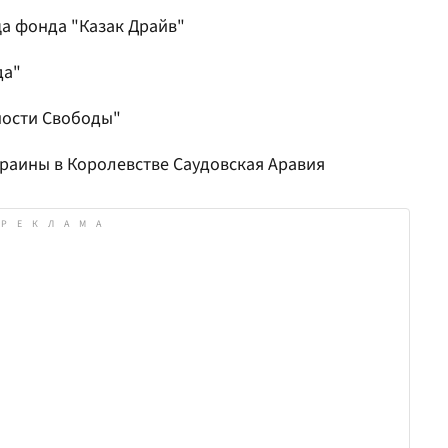
а фонда "Казак Драйв"
да"
ности Свободы"
краины в Королевстве Саудовская Аравия