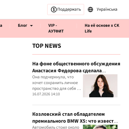
Поддержать
Українська
а
Блог
VIP -
На её основе x CK
АУТФИТ
Life
TOP NEWS
На фоне общественного обсуждения
Анастасия Федорова сделала
ервью CK Life
публичное заявление
Она подчеркнула, что
хочет сохранить личное
пространство для себя и
своего ребенка
16.07.2026 14:10
Козловский стал обладателем
премиального BMW X5: что известно
о покупке
Автомобиль стоил около