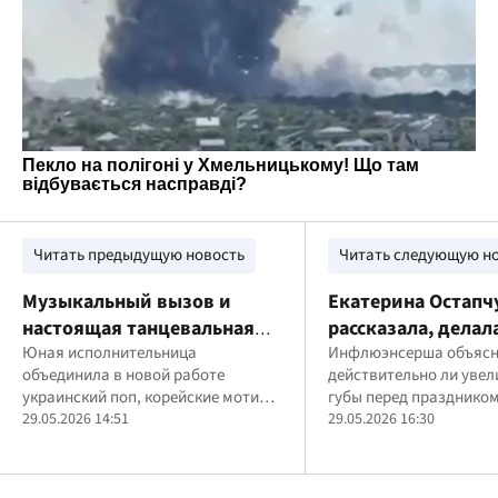
Читать предыдущую новость
Читать следующую н
Музыкальный вызов и
Екатерина Остапч
настоящая танцевальная
рассказала, делал
дерзость в новой работе "З
Юная исполнительница
инъекции красоты
Инфлюэнсерша объясн
объединила в новой работе
действительно ли уве
DEMI"
свадьбой
украинский поп, корейские мотивы
губы перед празднико
и урбан-эстетику Ивано-
29.05.2026 14:51
29.05.2026 16:30
Франковска