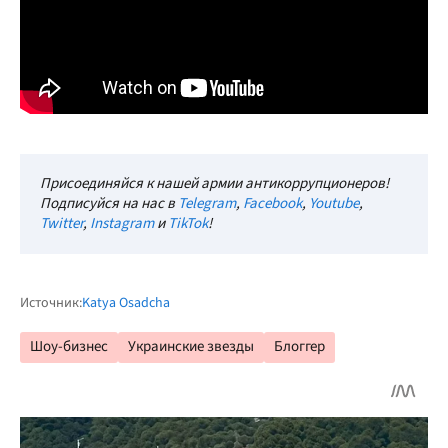
Присоединяйся к нашей армии антикоррупционеров!
Подписуйся на нас в
Telegram
,
Facebook
,
Youtube
,
Twitter
,
Instagram
и
TikTok
!
Источник:
Katya Osadcha
Шоу-бизнес
Украинские звезды
Блоггер