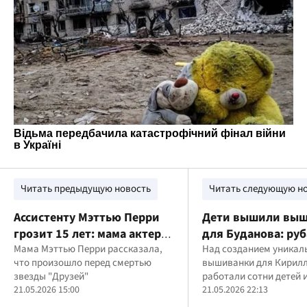
Читать предыдущую новость
Читать следующую н
Ассистенту Мэттью Перри
Дети вышили выш
грозит 15 лет: мама актера
для Буданова: ру
сделала громкое заявление
Мама Мэттью Перри рассказала,
оберег передали 
Над созданием уникал
что произошло перед смертью
вышиванки для Кирил
вышиванки
звезды "Друзей"
работали сотни детей 
21.05.2026 15:00
со всей Украины
21.05.2026 22:13