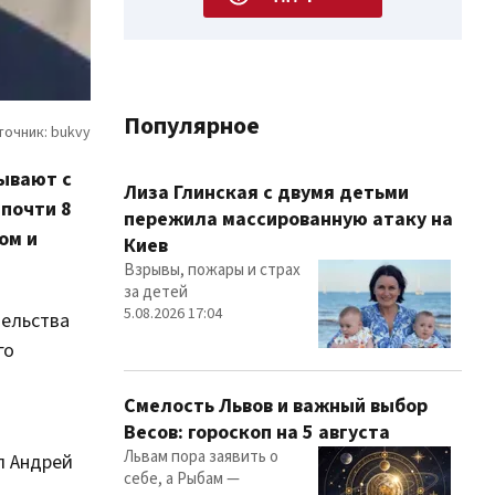
Популярное
зывают с
Лиза Глинская с двумя детьми
почти 8
пережила массированную атаку на
ом и
Киев
Взрывы, пожары и страх
за детей
5.08.2026 17:04
тельства
го
Смелость Львов и важный выбор
Весов: гороскоп на 5 августа
Львам пора заявить о
л Андрей
себе, а Рыбам —