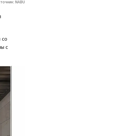
л
 со
ы с