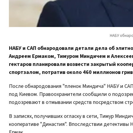
НАБУ и САП обнародовали детали дела об элитно
Андреем Ермаком, Тимуром Миндичем и Алексеем
гектаров планировали возвести закрытый коопер
спортзалом, потратив около 460 миллионов грив
После обнародования "пленок Миндича" НАБУ и САП
под Киевом. Правоохранители сообщили о подозрен
подозревают в отмывании средств посредством стр
В записях, получивших огласку в сети, Тимур Минди
кооперативе "Династия". Впоследствии детективы 
Ермак.