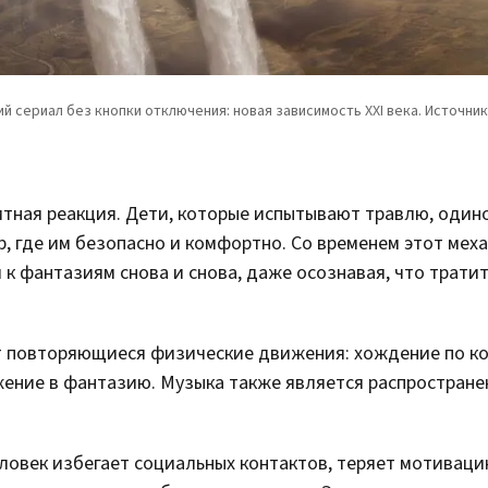
итная реакция. Дети, которые испытывают травлю, один
, где им безопасно и комфортно. Со временем этот мех
к фантазиям снова и снова, даже осознавая, что трати
т повторяющиеся физические движения: хождение по ко
жение в фантазию. Музыка также является распростран
ловек избегает социальных контактов, теряет мотивац