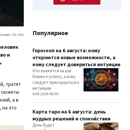
Популярное
человек
Гороскоп на 6 августа: кому
во и
откроются новые возможности, а
ь
кому следует довериться интуиции
Кто окажется на шаг
ближе к успеху, а кому
следует прислушаться к
й, тратят
интуиции
е сюжеты
6.08.2026 06:30
зий, а в
 на это
Карта таро на 6 августа: день
мудрых решений и спокойствия
День будет