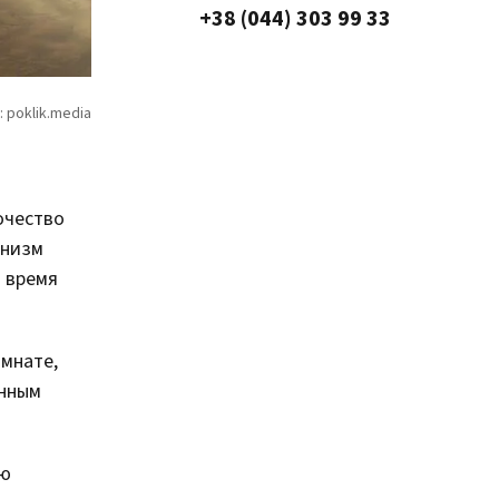
+38 (044) 303 99 33
очество
анизм
т время
мнате,
енным
ию