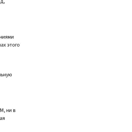
д,
ениями
ах этого
льную
M, ни в
ая