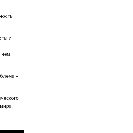
ность
оты и
, чем
облема –
ического
мира.