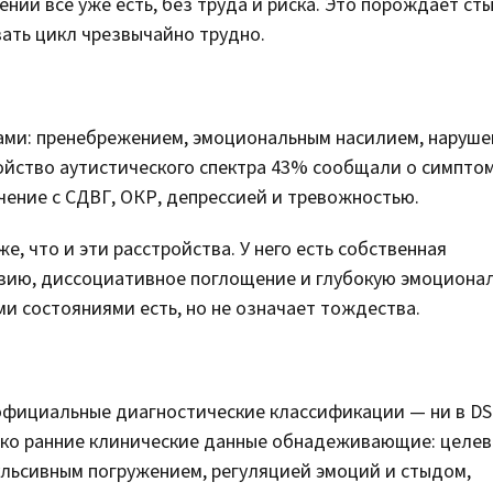
нии все уже есть, без труда и риска. Это порождает сты
вать цикл чрезвычайно трудно.
ами: пренебрежением, эмоциональным насилием, наруш
ойство аутистического спектра 43% сообщали о симптом
ение с СДВГ, ОКР, депрессией и тревожностью.
, что и эти расстройства. У него есть собственная
зию, диссоциативное поглощение и глубокую эмоциона
и состояниями есть, но не означает тождества.
официальные диагностические классификации — ни в DS
ако ранние клинические данные обнадеживающие: целев
пульсивным погружением, регуляцией эмоций и стыдом,