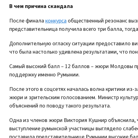
В чем причина скандала
После финала
конкурса
общественный резонанс вызв
представительница получила всего три балла, тогда 
Дополнительную огласку ситуации предоставило вид
что была настолько удивлена результатами, что пон
Самый высокий балл – 12 баллов – жюри Молдовы п
поддержку именно Румынии.
После этого в соцсетях началась волна критики из
жюри и зрительским голосованием. Министр культу
объяснений по поводу такого результата.
Одна из членов жюри Виктория Кушнир объяснила, ч
выступление румынской участницы выглядело слабее
поставила представительнице Румынии высокие ба