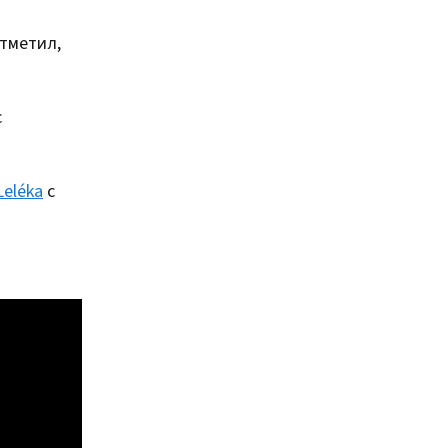
тметил,
с
Leléka
с