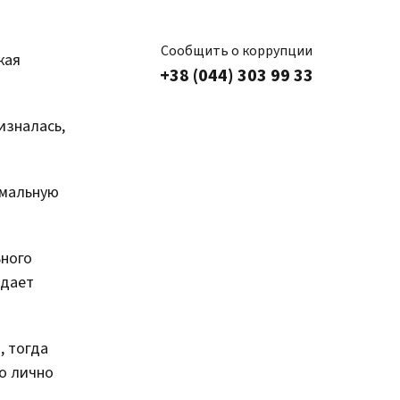
Сообщить о коррупции
кая
+38 (044) 303 99 33
изналась,
имальную
ьного
идает
, тогда
о лично