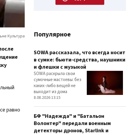
Популярное
после
SOWA рассказала, что всегда носит
мущение
в сумке: бьюти-средства, наушники
жку
и флешки с музыкой
SOWA раскрыла свои
сумочные мастхевы: без
каких-либо вещей не
ельный
выходит из дома
8.08.2026 13:15
се равно
БФ "Надежда" и "Батальон
Волонтер" передали военным
детекторы дронов, Starlink и