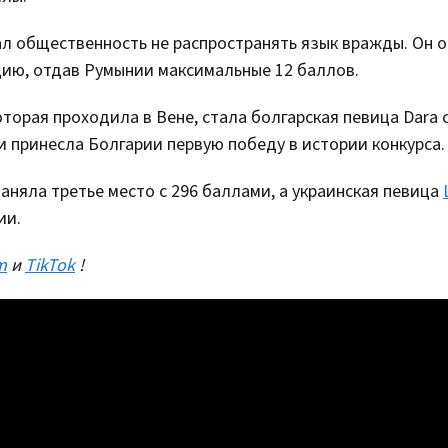
л общественность не распространять язык вражды. Он о
цию, отдав Румынии максимальные 12 баллов.
которая проходила в Вене, стала болгарская певица Dara 
и принесла Болгарии первую победу в истории конкурса.
аняла третье место с 296 баллами, а украинская певица
ии.
m
и
TikTok
!