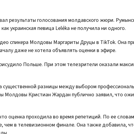
ал результаты голосования молдавского жюри. Румынс
как украинская певица Leléka не получила ни одного.
ео спикера Молдовы Маргариты Друцы в TikTok. Она пр
ачалу даже не хотела объявлять оценки в эфире.
рисудило Польше. При этом телезрители оказали макс
-за существенной разницы между выбором профессионал
ры Молдовы Кристиан Жардан публично заявил, что ож
то оценка проходила во время репетиций. По ее словам
, чем в телевизионном финале. Она также добавила, чт
ллы.