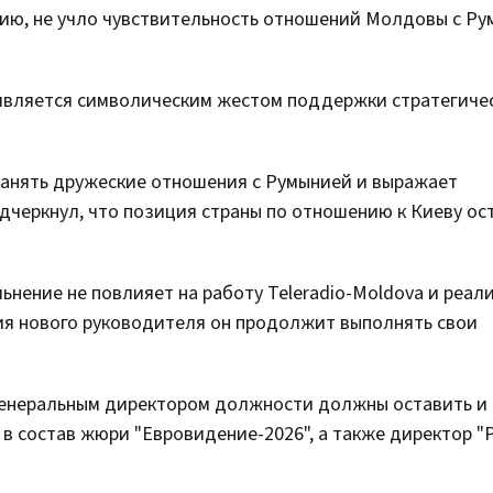
нию, не учло чувствительность отношений Молдовы с Ру
у является символическим жестом поддержки стратегиче
анять дружеские отношения с Румынией и выражает
одчеркнул, что позиция страны по отношению к Киеву ос
ьнение не повлияет на работу Teleradio-Moldova и реа
ия нового руководителя он продолжит выполнять свои
 генеральным директором должности должны оставить и 
 в состав жюри "Евровидение-2026", а также директор "