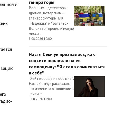
генераторы
мынией и
Военным – детекторы
дронов, ветеранам –
электроскутеры: БФ
ских
"Надежда" и "Батальон
Волонтер" провели новую
миссию
8.08.2026 10:00
тается
Настя Семчук призналась, как
соцсети повлияли на ее
самооценку: "Я стала сомневаться
лизацию
в себе"
"Хейт вообще не обо мне":
Настя Семчук рассказала,
как изменила отношение к
его
критике
8.08.2026 15:00
Радио-