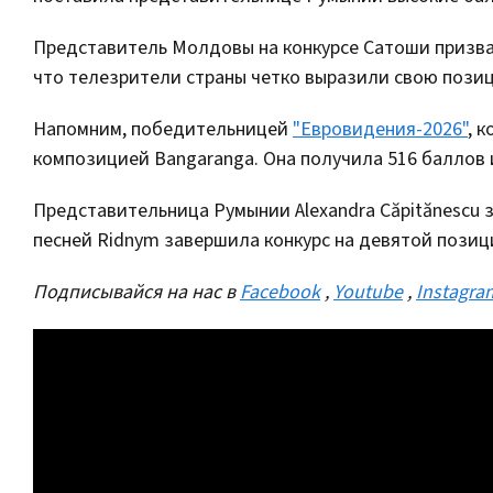
Представитель Молдовы на конкурсе Сатоши призва
что телезрители страны четко выразили свою пози
Напомним, победительницей
"Евровидения-2026"
, 
композицией Bangaranga. Она получила 516 баллов 
Представительница Румынии Alexandra Căpitănescu з
песней Ridnym завершила конкурс на девятой позиц
Подписывайся на нас в
Facebook
,
Youtube
,
Instagra