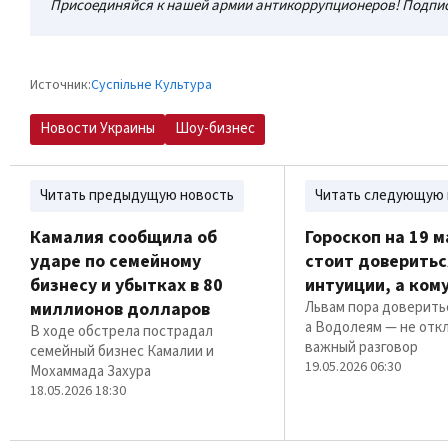
Присоединяйся к нашей армии антикоррупционеров! Подпис
Источник:
Суспільне Культура
Новости Украины
Шоу-бизнес
Читать предыдущую новость
Читать следующую 
Камалия сообщила об
Гороскоп на 19 м
ударе по семейному
стоит доверитьс
бизнесу и убытках в 80
интуиции, а ком
миллионов долларов
Львам пора доверить
а Водолеям — не отк
В ходе обстрела пострадал
важный разговор
семейный бизнес Камалии и
19.05.2026 06:30
Мохаммада Захура
18.05.2026 18:30