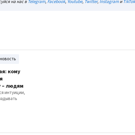
уйся на нас в
Telegram
,
Facebook
,
Youtube
,
Twitter
,
Instagram
и
TikTok
новость
ая: кому
я
у – людям
ся интуиции,
ладывать