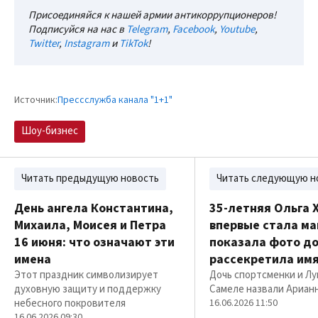
Присоединяйся к нашей армии антикоррупционеров!
Подписуйся на нас в
Telegram
,
Facebook
,
Youtube
,
Twitter
,
Instagram
и
TikTok
!
Источник:
Прессслужба канала "1+1"
Шоу-бизнес
Читать предыдущую новость
Читать следующую н
День ангела Константина,
35-летняя Ольга 
Михаила, Моисея и Петра
впервые стала ма
16 июня: что означают эти
показала фото до
имена
рассекретила им
Этот праздник символизирует
Дочь спортсменки и Л
духовную защиту и поддержку
Самеле назвали Ариан
небесного покровителя
16.06.2026 11:50
16.06.2026 09:30