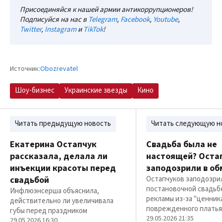
Присоединяйся к нашей армии антикоррупционеров!
Подписуйся на нас в
Telegram
,
Facebook
,
Youtube
,
Twitter
,
Instagram
и
TikTok
!
Источник:
Оbozrevatel
Шоу-бизнес
Украинские звезды
Кино
Читать предыдущую новость
Читать следующую н
Екатерина Остапчук
Свадьба была не
рассказала, делала ли
настоящей? Оста
инъекции красоты перед
заподозрили в об
свадьбой
Остапчуков заподозри
постановочной свадьб
Инфлюэнсерша объяснила,
рекламы из-за "ценника
действительно ли увеличивала
поврежденного платья
губы перед праздником
29.05.2026 21:35
29.05.2026 16:30