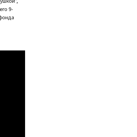
ушкой",
его 9-
 фонда