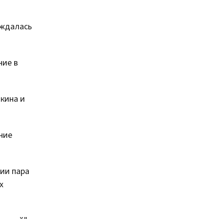
аждалась
ние в
чкина и
ние
ии пара
х