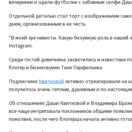
вечеринки и одели футболки с забавным селфи Даш
Отдельной деталью стал торт с изображением само
днем, организованным в ее честь.
"В моей эре невесты. Какую безумную роль в нашей 
Instagram.
Среди гостей девичника засветились и известные по
блогер и бизнесвумен Таня Парфильева.
Подписчики
Квитковой
активно отреагировали на к
получилось очень теплым, душевным и по-настояще
Об отношениях Даши Квитковой и Владимира Бражко
все чаще интриговала поклонников общими появлени
помолвке, после чего блогерша начала активно готов