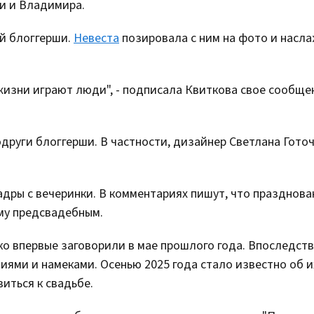
и и Владимира.
й блоггерши.
Невеста
позировала с ним на фото и насл
жизни играют люди", - подписала Квиткова свое сообще
други блоггерши. В частности, дизайнер Светлана Гото
адры с вечеринки. В комментариях пишут, что празднова
му предсвадебным.
 впервые заговорили в мае прошлого года. Впоследств
ями и намеками. Осенью 2025 года стало известно об и
иться к свадьбе.