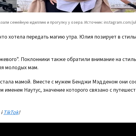
то хотела передать магию утра. Юлия позирует в стил
бежевого". Поклонники также обратили внимание на стил
ля молодых мам.
а стала мамой. Вместе с мужем Бенджи Мэдденом они с
м именем Наутус, значение которого связано с путешес
і
TikTok
!