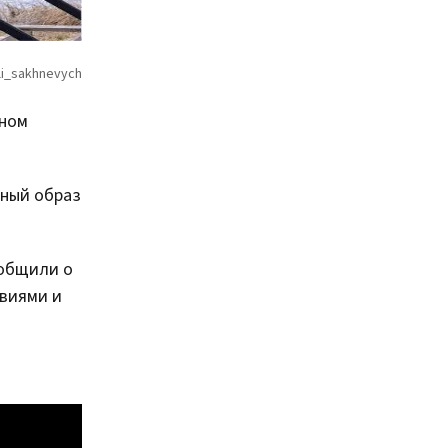
ьном
ьный образ
ообщили о
твиями и