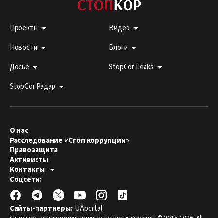
Проекты
Видео
Новости
Блоги
Досье
StopCor Leaks
StopCor Радар
О нас
Расследование «Стоп коррупции»
Правозащита
Активисты
Контакты
Горячая линия:
Соцсети:
044 303 99 33
Редакция СтопКора:
stopcor.org@gmail.com
Юристы:
law@stopcor.org
Правозащитники:
pravo@stopcor.org
Сайты-партнеры:
UAportal
Журналисты-расследователи:
media@stopcor.org
СтопКор - антикоррупционные новости Украины © 2015-2026. All