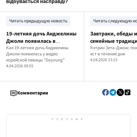
Читать предыдущую новость
Читать следующую н
19-летняя дочь Анджелины
Завтраки, обеды 
Джоли появилась в
семейные традици
музыкальном клипе: Шайло
Как 19-летняя дочь Анджелины
питается Кэтрин З
Кэтрин Зета-Джонс пок
Джоли появилась у видео
ест в течение дня
невероятно похожа на мать
Джонс
корейской певицы "Dayoung"
4.04.2026 13:15
4.04.2026 09:55
Комментарии