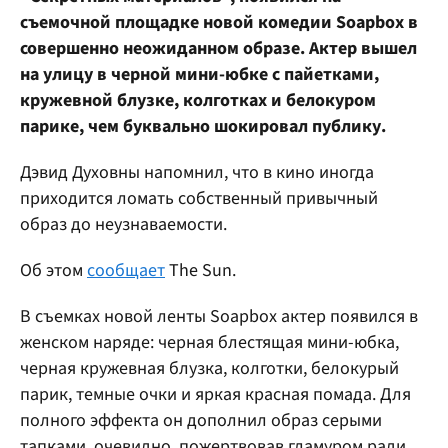
съемочной площадке новой комедии Soapbox в
совершенно неожиданном образе. Актер вышел
на улицу в черной мини-юбке с пайетками,
кружевной блузке, колготках и белокуром
парике, чем буквально шокировал публику.
Дэвид Духовны напомнил, что в кино иногда
приходится ломать собственный привычный
образ до неузнаваемости.
Об этом
сообщает
The Sun.
В съемках новой ленты Soapbox актер появился в
женском наряде: черная блестящая мини-юбка,
черная кружевная блузка, колготки, белокурый
парик, темные очки и яркая красная помада. Для
полного эффекта он дополнил образ серыми
тапками, очевидно, пожертвовав гламуром ради