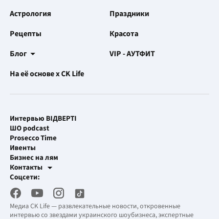
Астрология
Праздники
Рецепты
Красота
Блог
VIP - АУТФИТ
На её основе x CK Life
Интервью ВІДВЕРТІ
ШО podcast
Prosecco Time
Ивенты
Бизнес на лям
Контакты
Рекламные интеграции
Соцсети:
[email protected]
Рабочая почта
[email protected]
Медиа CK Life — развлекательные новости, откровенные
интервью со звездами украинского шоубизнеса, экспертные