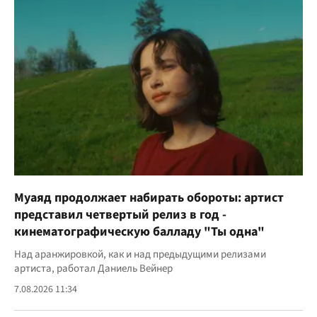
Муаяд продолжает набирать обороты: артист
представил четвертый релиз в год -
кинематографическую балладу "Ты одна"
Над аранжировкой, как и над предыдущими релизами
артиста, работал Даниель Вейнер
7.08.2026 11:34