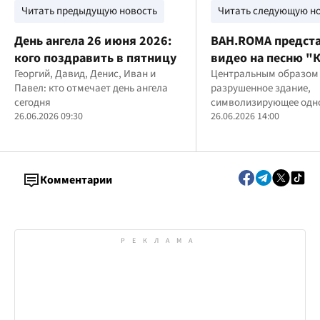
Читать предыдущую новость
Читать следующую н
День ангела 26 июня 2026:
BAH.ROMA представ
кого поздравить в пятницу
видео на песню "
Георгий, Давид, Денис, Иван и
снятый среди руи
Центральным образом
Павел: кто отмечает день ангела
разрушенное здание,
кадром
сегодня
символизирующее одн
26.06.2026 09:30
боль потерь и надежду
26.06.2026 14:00
восстановление
Комментарии