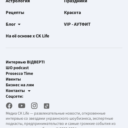
Астрология
Праздники
Рецепты
Красота
Блог
VIP - АУТФИТ
На её основе x CK Life
Интервью ВІДВЕРТІ
ШО podcast
Prosecco Time
Ивенты
Бизнес на лям
Контакты
Рекламные интеграции
Соцсети:
[email protected]
Рабочая почта
[email protected]
Медиа CK Life — развлекательные новости, откровенные
интервью со звездами украинского шоубизнеса, экспертные
подкасты, предпринимательство и самые громкие события из