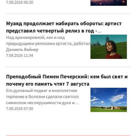
7.08.2026 06:30
Муаяд продолжает набирать обороты: артист
представил четвертый релиз в год -
кинематографическую балладу "Ты одна"
Над аранжировкой, как и над
предыдущими релизами артиста, работал
Даниель Вейнер
7.08.2026 11:34
Преподобный Пимен Печерский: кем был свят и
почему его память чтят 7 августа
Его духовный подвиг и многолетнее
терпение в болезни сделали святого
символом несокрушимости духа и
доверия к Богу.
7.08.2026 07:30