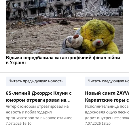
Читать предыдущую новость
Читать следующую н
65-летний Джордж Клуни с
Новый сингл ZAYV
юмором отреагировал на
Карпатские горы с
почетное отличие
Актер с юмором отреагировал на
музыкальным пос
Исполнительница посв
новость и поблагодарил
вдохновляющую песню
месту силы
организаторов за высокое отличие
дарит внутреннее спок
7.07.2026 16:10
куда хочется возвраща
7.07.2026 18:20