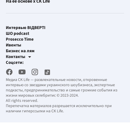
На её основе x CK Life
Интервью ВІДВЕРТІ
ШО podcast
Prosecco Time
Ивенты
Бизнес на лям
Контакты
Рекламные интеграции
Соцсети:
[email protected]
Рабочая почта
[email protected]
Медиа CK Life — развлекательные новости, откровенные
интервью со звездами украинского шоубизнеса, экспертные
подкасты, предпринимательство и самые громкие события из
жизни мировых селебритис © 2023-2024.
All rights reserved.
Перепечатка материалов разрешается исключительно при
наличии гиперссылки на CK Life.