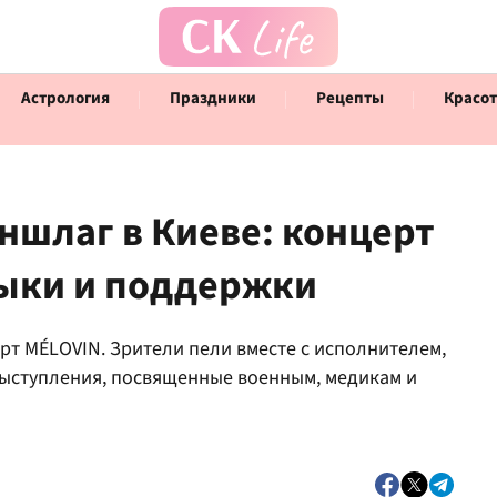
Астрология
Праздники
Рецепты
Красот
ншлаг в Киеве: концерт
зыки и поддержки
Говорят инфлюенсеры
Инт
ерт MÉLOVIN. Зрители пели вместе с исполнителем,
ыступления, посвященные военным, медикам и