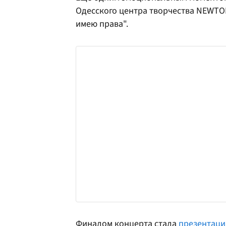
Одесского центра творчества NEWTO
имею права".
Финалом концерта стала
презентаци