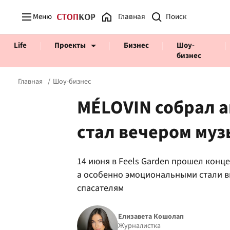
Меню
Главная
Life
Проекты
Бизнес
Шоу-
бизнес
Главная
Шоу-бизнес
MÉLOVIN собрал а
стал вечером му
Prosecco Time
ВІДВЕРТІ
14 июня в Feels Garden прошел конц
а особенно эмоциональными стали в
спасателям
Елизавета Кошолап
Журналистка