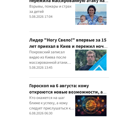
пережила массированную атаку на
Киев
Взрывы, пожары и страх
за детей
5.08.2026 17:04
Лидер "Ногу Свело!" впервые за 15
лет приехал в Киев и пережил ночь
в укрытии
Покровский записал
видео из Киева после
массированной атаки
ракет и дронов
5.08.2026 13:45
Гороскоп на 6 августа: кому
откроются новые возможности, а
кому следует довериться интуиции
Кто окажется на шаг
ближе к успеху, а кому
следует прислушаться к
интуиции
6.08.2026 06:30