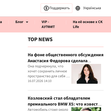
Поддержать
Українська
а
Блог
VIP -
На её основе x CK
АУТФИТ
Life
TOP NEWS
На фоне общественного обсуждения
Анастасия Федорова сделала
ервью CK Life
публичное заявление
Она подчеркнула, что
хочет сохранить личное
пространство для себя и
своего ребенка
16.07.2026 14:10
Козловский стал обладателем
премиального BMW X5: что известно
о покупке
Автомобиль стоил около