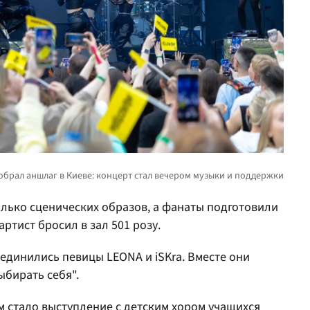
лько сценических образов, а фанаты подготовили
артист бросил в зал 501 розу.
динились певицы LEONA и iSKra. Вместе они
ыбирать себя".
стало выступление с детским хором учащихся