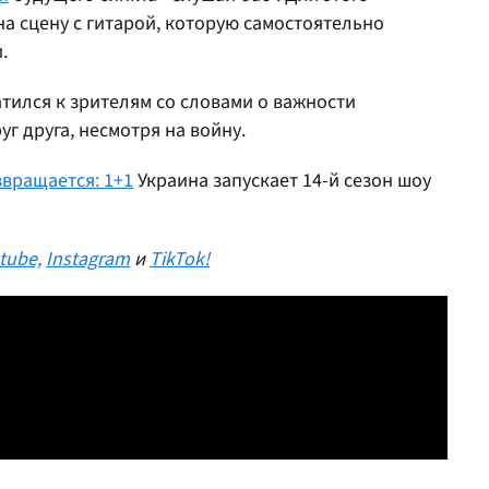
а сцену с гитарой, которую самостоятельно
.
тился к зрителям со словами о важности
г друга, несмотря на войну.
звращается: 1+1
Украина запускает 14-й сезон шоу
tube,
Instagram
и
TikTok!