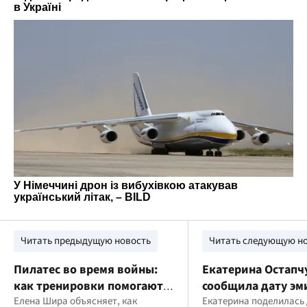
Читать предыдущую новость
Читать следующую н
Пилатес во время войны:
Екатерина Остапч
как тренировки помогают
сообщила дату эм
справиться со стрессом
Елена Шира объясняет, как
Канаду и планы п
Екатерина поделилась