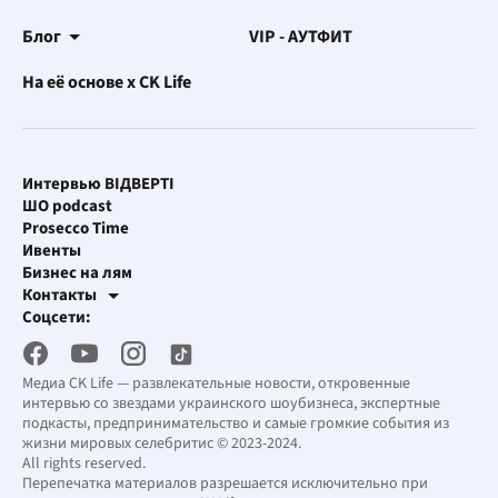
Блог
VIP - АУТФИТ
На её основе x CK Life
Интервью ВІДВЕРТІ
ШО podcast
Prosecco Time
Ивенты
Бизнес на лям
Контакты
Рекламные интеграции
Соцсети:
[email protected]
Рабочая почта
[email protected]
Медиа CK Life — развлекательные новости, откровенные
интервью со звездами украинского шоубизнеса, экспертные
подкасты, предпринимательство и самые громкие события из
жизни мировых селебритис © 2023-2024.
All rights reserved.
Перепечатка материалов разрешается исключительно при