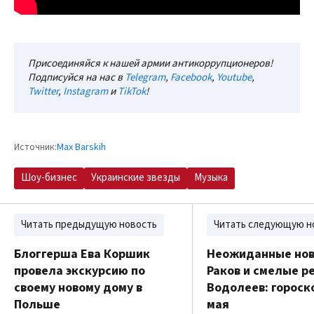
Присоединяйся к нашей армии антикоррупционеров!
Подписуйся на нас в
Telegram
,
Facebook
,
Youtube
,
Twitter
,
Instagram
и
TikTok
!
Источник:
Max Barskih
Шоу-бизнес
Украинские звезды
Музыка
Читать предыдущую новость
Читать следующую н
Блоггерша Ева Коршик
Неожиданные нов
провела экскурсию по
Раков и смелые р
своему новому дому в
Водолеев: гороско
Польше
мая