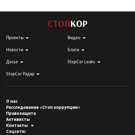
Проекты
Видео
Новости
Блоги
Досье
StopCor Leaks
StopCor Радар
О нас
Расследование «Стоп коррупции»
Правозащита
Активисты
Контакты
Горячая линия:
Соцсети:
044 303 99 33