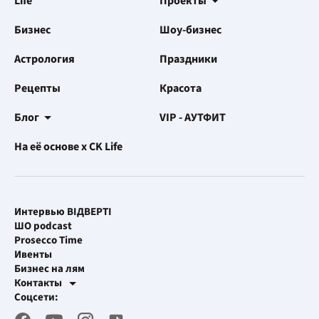
Life
Проекты
Бизнес
Шоу-бизнес
Астрология
Праздники
Рецепты
Красота
Блог
VIP - АУТФИТ
На её основе x CK Life
Интервью ВІДВЕРТІ
ШО podcast
Prosecco Time
Ивенты
Бизнес на лям
Контакты
Рекламные интеграции
Соцсети:
[email protected]
Рабочая почта
[email protected]