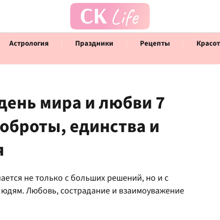
Астрология
Праздники
Рецепты
Красот
ень мира и любви 7
оброты, единства и
Говорят инфлюенсеры
Инт
я
ается не только с больших решений, но и с
людям. Любовь, сострадание и взаимоуважение