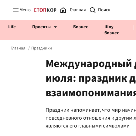
Меню
Главная
Life
Проекты
Бизнес
Шоу-
бизнес
Главная
Праздники
Международный д
июля: праздник д
Prosecco Time
ВІДВЕРТІ
взаимопонимани
Праздник напоминает, что мир начин
повседневного отношения к другим 
являются его главными символами