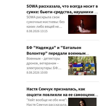
SOWA рассказала, что всегда носит в
сумке: бьюти-средства, наушники и
флешки с музыкой
SOWA раскрыла свои
сумочные мастхевы: без
каких-либо вещей не
выходит из дома
8.08.2026 13:15
БФ "Надежда" и "Батальон
Волонтер" передали военным
детекторы дронов, Starlink и
Военным – детекторы
дронов, ветеранам –
генераторы
электроскутеры: БФ
"Надежда" и "Батальон
8.08.2026 10:00
Волонтер" провели новую
миссию
Настя Семчук призналась, как
соцсети повлияли на ее самооценку:
"Я стала сомневаться в себе"
"Хейт вообще не обо мне":
Настя Семчук рассказала,