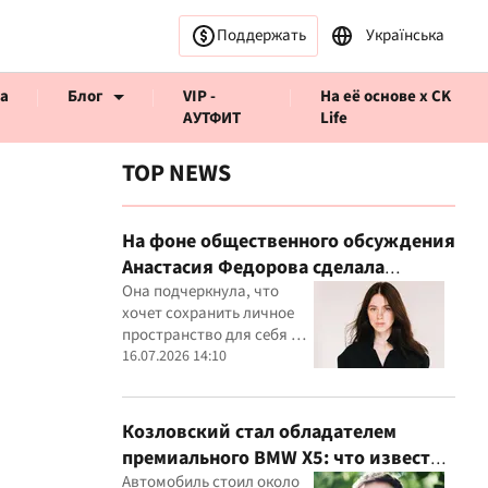
Поддержать
Українська
а
Блог
VIP -
На её основе x CK
АУТФИТ
Life
TOP NEWS
На фоне общественного обсуждения
Анастасия Федорова сделала
ервью CK Life
публичное заявление
Она подчеркнула, что
хочет сохранить личное
пространство для себя и
своего ребенка
16.07.2026 14:10
Козловский стал обладателем
премиального BMW X5: что известно
о покупке
Автомобиль стоил около