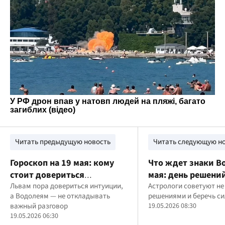
Читать предыдущую новость
Читать следующую н
Гороскоп на 19 мая: кому
Что ждет знаки В
стоит довериться
мая: день решени
интуиции, а кому – людям
Львам пора довериться интуиции,
возможностей
Астрологи советуют не
а Водолеям — не откладывать
решениями и беречь с
важный разговор
19.05.2026 08:30
19.05.2026 06:30