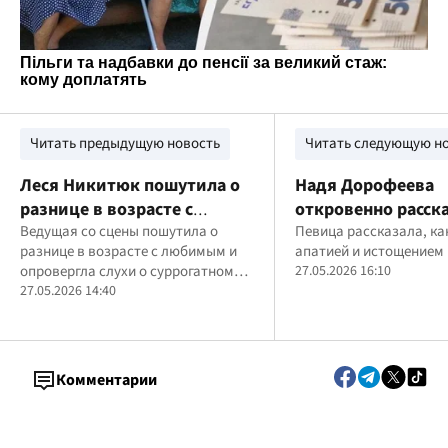
Читать предыдущую новость
Читать следующую н
Леся Никитюк пошутила о
Надя Дорофеева
разнице в возрасте с
откровенно расска
женихом-военным
Ведущая со сцены пошутила о
апатии и проблема
Певица рассказала, ка
разнице в возрасте с любимым и
апатией и истощением
здоровьем
опровергла слухи о суррогатном
27.05.2026 16:10
материнстве
27.05.2026 14:40
Комментарии