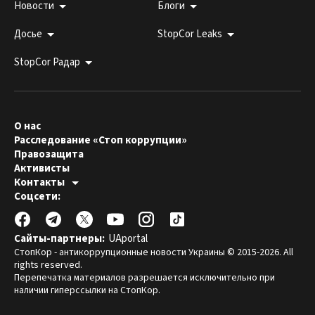
Новости
Блоги
Досье
StopCor Leaks
StopCor Радар
О нас
Расследование «Стоп коррупции»
Правозащита
Активисты
Контакты
Горячая линия:
Соцсети:
044 303 99 33
Редакция СтопКора:
stopcor.org@gmail.com
Юристы:
law@stopcor.org
Правозащитники:
pravo@stopcor.org
Сайты-партнеры:
UAportal
Журналисты-расследователи:
media@stopcor.org
СтопКор - антикоррупционные новости Украины © 2015-2026. All
rights reserved.
Перепечатка материалов разрешается исключительно при
наличии гиперссылки на СтопКор.