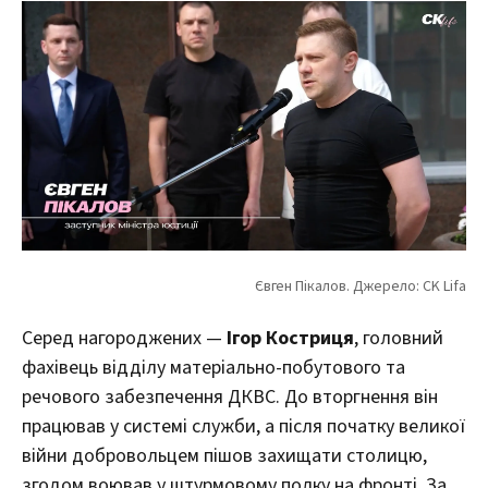
Серед нагороджених —
Ігор Костриця
, головний
фахівець відділу матеріально-побутового та
речового забезпечення ДКВС. До вторгнення він
працював у системі служби, а після початку великої
війни добровольцем пішов захищати столицю,
згодом воював у штурмовому полку на фронті. За