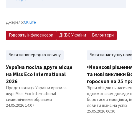
Джерело:
CK Life
Говорять інфлюенсери
ДКВС України
Волонтери
Читати попередню новину
Читати наступну нов
Україна посіла друге місце
Фінансові рішення
на Miss Eco International
та нові виклики В
2026
гороскоп на 25 тр
Представниця України вразила
Зірки обіцяють насичен
журі Miss Eco International
одним знакам доведет
символічними образами
боротися з емоціями, 
24.05.2026 14:07
ловити шанс на успіх
25.05.2026 06:30