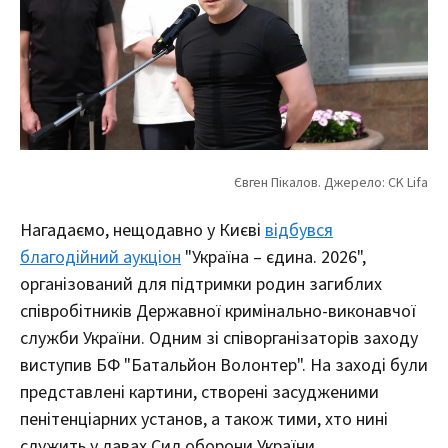
Нагадаємо, нещодавно у Києві
відбувся
благодійний аукціон
"Україна – єдина. 2026",
організований для підтримки родин загиблих
співробітників Державної кримінально-виконавчої
служби України. Одним зі співорганізаторів заходу
виступив БФ "Батальйон Волонтер". На заході були
представлені картини, створені засудженими
пенітенціарних установ, а також тими, хто нині
служить у лавах Сил оборони України.