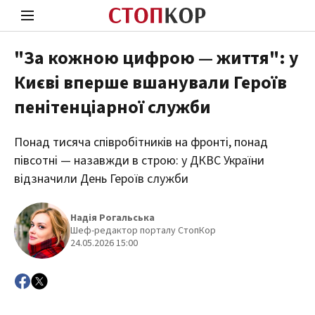
"За кожною цифрою — життя": у
Києві вперше вшанували Героїв
Стоп Політичній Корупції
Чесні
пенітенціарної служби
Понад тисяча співробітників на фронті, понад
Політика
Здор
півсотні — назавжди в строю: у ДКВС України
відзначили День Героїв служби
Надія Рогальська
Шеф-редактор порталу СтопКор
24.05.2026 15:00