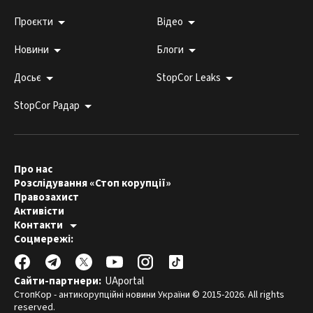
Проєкти
Відео
Новини
Блоги
Досьє
StopCor Leaks
StopCor Радар
Про нас
Розслідування «Стоп корупції»
Правозахист
Активісти
Контакти
Гаряча лінія:
Соцмережі:
044 303 99 33
Редакція СтопКору:
stopcor.org@gmail.com
Юристи:
law@stopcor.org
Правозахисники:
pravo@stopcor.org
Сайти-партнери:
UAportal
Журналісти-розслідувачі:
media@stopcor.org
СтопКор - антикорупційні новини України © 2015-2026. All rights
reserved.